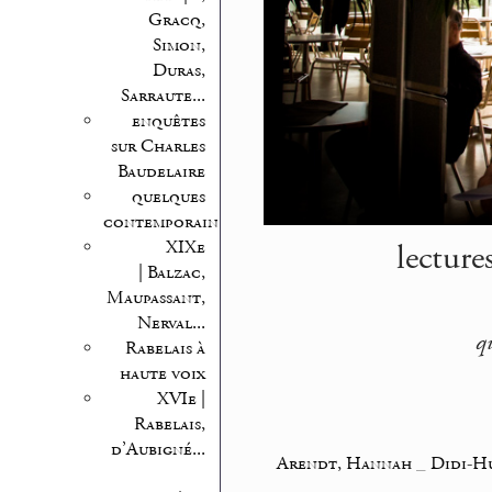
Gracq,
Simon,
Duras,
Sarraute...
enquêtes
sur Charles
Baudelaire
quelques
contemporains
lecture
XIXe
| Balzac,
Maupassant,
Nerval...
q
Rabelais à
haute voix
XVIe |
Rabelais,
d’Aubigné...
Arendt, Hannah
_
Didi-H