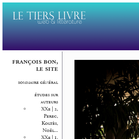
françois bon,
le site
sommaire général
études sur
auteurs
XXe | 2,
Perec,
Koltès,
Noël...
XXe | 1,