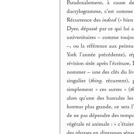
Paradoxalement, à cause d
dactylogramme, c’est comme si
Récurrence des
indeed
(« bien 
Dyer, dépassé par ce qui lui a
universitaires – comme toujou
–, ou la référence aux peint
York l’année précédente), r
révision sitôt après l’écriture,
nommer – une des clés du livr
singulier (
thing
, récurrent), 
simplement « ces autres » (
t
alors qu’une des bascules le
horreur plus grande, ce sera l
de ne pas dépendre des tempora
végétale ni animale : « c’étai
des phrases en diptyques sépa