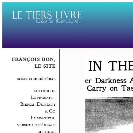
françois bon,
le site
sommaire général
autour de
Lovecraft :
Bierce, Dunsany
& Co
Innsmouth,
version intégrale
bilingue