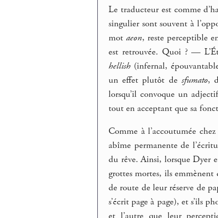
Le traducteur est comme d’habi
singulier sont souvent à l’oppo
mot
aeon
, reste perceptible 
est retrouvée. Quoi ? — L’Éte
hellish
(infernal, épouvantabl
un effet plutôt de
sfumato
, 
lorsqu’il convoque un adject
tout en acceptant que sa foncti
Comme à l’accoutumée chez Lo
abîme permanente de l’écrit
du rêve. Ainsi, lorsque Dyer e
grottes mortes, ils emmènent 
de route de leur réserve de pa
s’écrit page à page), et s’ils p
et l’autre que leur percepti