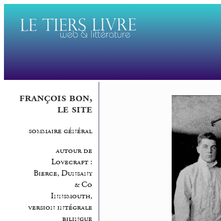
françois bon,
le site
sommaire général
autour de
Lovecraft :
Bierce, Dunsany
& Co
Innsmouth,
version intégrale
bilingue