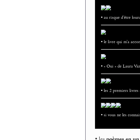
• au risque d’être lour
• le livre qui m’a acc
• « Oui » de Laura Vaz
• les 2 premiers livres
• si vous ne les conna
• les
poèmes en un