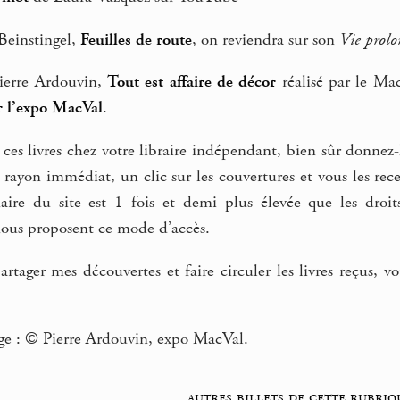
 Beinstingel,
Feuilles de route
, on reviendra sur son
Vie prol
Pierre Ardouvin,
Tout est affaire de décor
réalisé par le Mac
r l’expo MacVal
.
ces livres chez votre libraire indépendant, bien sûr donnez-lu
 rayon immédiat, un clic sur les couvertures et vous les re
aire du site est 1 fois et demi plus élevée que les droi
ous proposent ce mode d’accès.
artager mes découvertes et faire circuler les livres reçus, v
ge : © Pierre Ardouvin, expo MacVal.
autres billets de cette rubriq