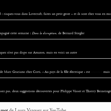
d : risquez-vous dans Lovecraft, faites un petit geste – et ils sont chez vous en mo
ompagné cette semaine :
Dans la disruption
, de Bernard Stiegler
quez n’est pas dispo sur Amazon, mais en voici un autre
 de Marc Graciano chez Corti, « Au pays de la fille électrique » est
annoncé
mais p
issez pas, deux suggestions découvertes pour Philippe Vasset et Thierry Beinstingel
 mot
de Laura Vazquez sur YouTube