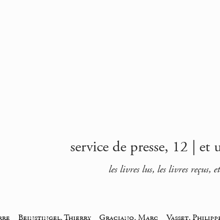
service de presse, 12 | e
les livres lus, les livres reçus,
rre
_
Beinstingel, Thierry
_
Graciano, Marc
_
Vasset, Philipp