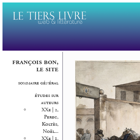
françois bon,
le site
sommaire général
études sur
auteurs
XXe | 2,
Perec,
Koltès,
Noël...
XXe | 1,