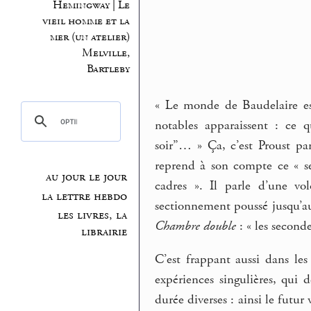
Hemingway | Le
vieil homme et la
mer (un atelier)
Melville,
Bartleby
« Le monde de Baudelaire es
notables apparaissent : ce q
soir”… » Ça, c’est Proust pa
reprend à son compte ce « s
au jour le jour
cadres ». Il parle d’une vo
la lettre hebdo
sectionnement poussé jusqu’au
les livres, la
Chambre double
: « les secon
librairie
C’est frappant aussi dans le
expériences singulières, qui 
durée diverses : ainsi le futur