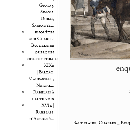
Gracq,
Simon,
Duras,
Sarraute...
enquêtes
sur Charles
Baudelaire
quelques
contemporains
enq
XIXe
| Balzac,
Maupassant,
Nerval...
Rabelais à
haute voix
XVIe |
Rabelais,
d’Aubigné...
Baudelaire, Charles
_
Benj