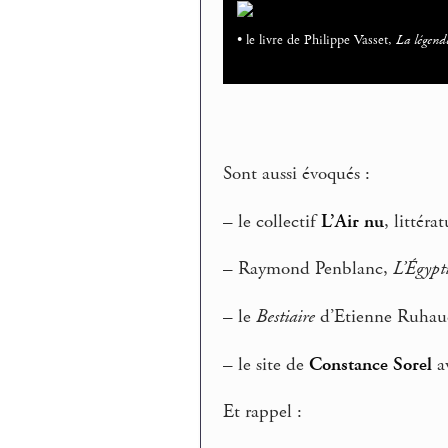
• le livre de Philippe Vasset,
La légend
Sont aussi évoqués :
–
le collectif
L’Air nu
, littér
–
Raymond Penblanc,
L’Égypt
–
le
Bestiaire
d’Etienne Ruha
–
le site de
Constance Sorel
av
Et rappel :