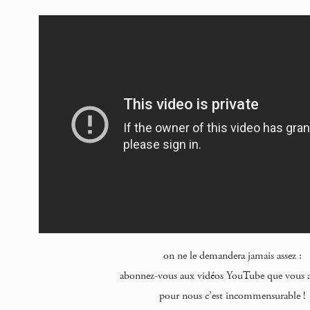
on ne le demandera jamais assez :
abonnez-vous aux vidéos YouTube que vous a
pour nous c’est incommensurable !