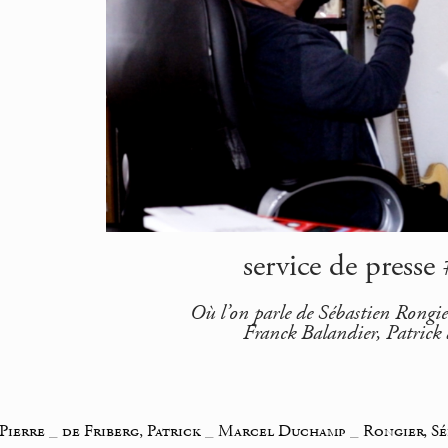
service de presse
Où l’on parle de Sébastien Rongi
Franck Balandier, Patrick 
 Pierre
_
de Friberg, Patrick
_
Marcel Duchamp
_
Rongier, S