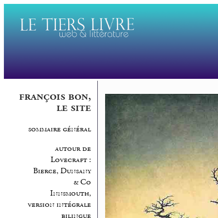
françois bon,
le site
sommaire général
autour de
Lovecraft :
Bierce, Dunsany
& Co
Innsmouth,
version intégrale
bilingue