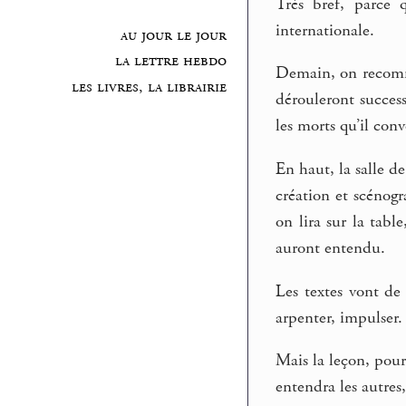
Très bref, parce 
internationale.
au jour le jour
la lettre hebdo
Demain, on recommen
les livres, la librairie
dérouleront succes
les morts qu’il con
En haut, la salle d
création et scénogr
on lira sur la tabl
auront entendu.
Les textes vont d
arpenter, impulser.
Mais la leçon, pour
entendra les autres