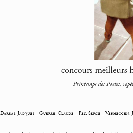
concours meilleurs h
Printemps des Poètes, répé
_
Darras, Jacques
_
Guerre, Claude
_
Pey, Serge
_
Verheggen, 