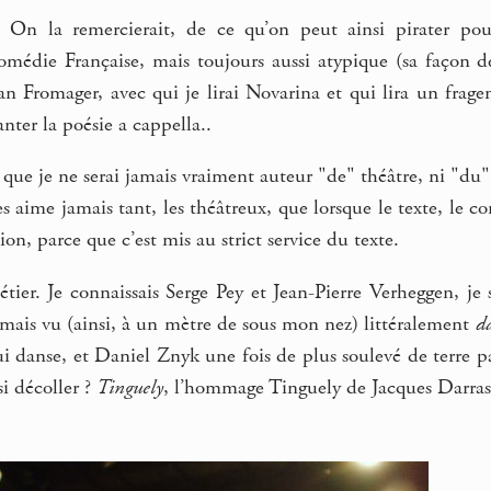
e. On la remercierait, de ce qu’on peut ainsi pirater p
médie Française, mais toujours aussi atypique (sa façon de
lan Fromager, avec qui je lirai Novarina et qui lira un fr
nter la poésie a cappella..
 que je ne serai jamais vraiment auteur "de" théâtre, ni "d
es aime jamais tant, les théâtreux, que lorsque le texte, le co
sion, parce que c’est mis au strict service du texte.
tier. Je connaissais Serge Pey et Jean-Pierre Verheggen, je
jamais vu (ainsi, à un mètre de sous mon nez) littéralement
d
i danse, et Daniel Znyk une fois de plus soulevé de terre par
si décoller ?
Tinguely
, l’hommage Tinguely de Jacques Darras, 