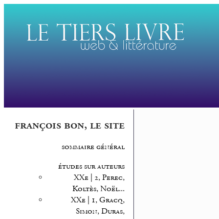
françois bon, le site
sommaire général
études sur auteurs
XXe | 2, Perec,
Koltès, Noël...
XXe | 1, Gracq,
Simon, Duras,