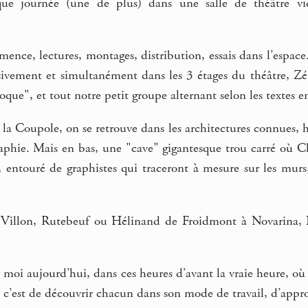
que journée (une de plus) dans une salle de théâtre vid
ce, lectures, montages, distribution, essais dans l’espace. 
sivement et simultanément dans les 3 étages du théâtre, Z
voque", et tout notre petit groupe alternant selon les textes 
e la Coupole, on se retrouve dans les architectures connues, 
aphie. Mais en bas, une "cave" gigantesque trou carré où Cl
e, entouré de graphistes qui traceront à mesure sur les murs,
e Villon, Rutebeuf ou Hélinand de Froidmont à Novarina, 
 moi aujourd’hui, dans ces heures d’avant la vraie heure, où 
, c’est de découvrir chacun dans son mode de travail, d’appro