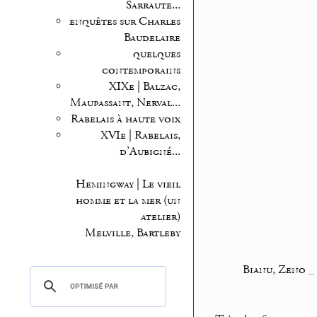
Sarraute...
enquêtes sur Charles
Baudelaire
quelques
contemporains
XIXe | Balzac,
Maupassant, Nerval...
Rabelais à haute voix
XVIe | Rabelais,
d’Aubigné...
Hemingway | Le vieil
homme et la mer (un
atelier)
Melville, Bartleby
Bianu, Zeno