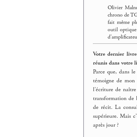
Olivier Maln
chrono de TGV
fait même plu
outil optique
d’amplificate
Votre dernier livr
réunis dans votre l
Parce que, dans le
témoigne de mon a
l’écriture de naîtr
transformation de l
de récit. La consu
supérieure. Mais c’
après jour ?