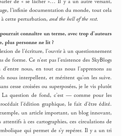
parler de « se lâcher »… Il y a un autre versant,
image, l’infinie documentation du monde, tout cela
 à cette perturbation,
and the hell of the rest
.
pourrait connaître un terme, avec trop d’auteurs
, plus personne ne lit ?
éflexion de l’écriture, l’ouvrir à un questionnement
s de forme. Ce n’est pas l’existence des SkyBlogs
 d’entre nous, en tout cas nous l’apprenons au
ls nous interpellent, et méritent qu’on les suive.
ns cesse croisées ou superposées, je le vis plutôt
. La question de fond, c’est — comme pour les
cédait l’édition graphique, le fait d’être édité.
 exemple, un article important, un blog innovant,
attentifs à ces cartographies, ces circulations de
mbolique qui permet de s’y repérer. Il y a un tri