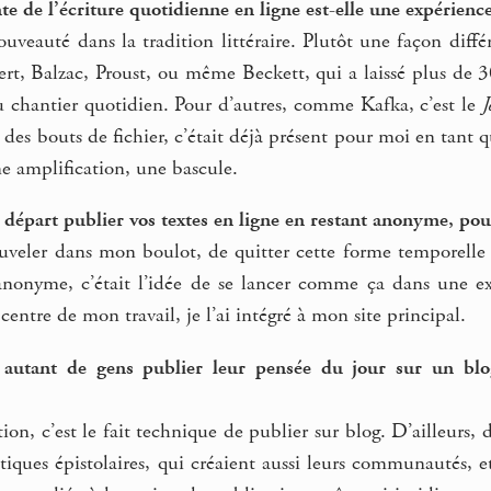
te de l’écriture quotidienne en ligne est-elle une expérience 
ouveauté dans la tradition littéraire. Plutôt une façon dif
t, Balzac, Proust, ou même Beckett, qui a laissé plus de 30
u chantier quotidien. Pour d’autres, comme Kafka, c’est le
J
r des bouts de fichier, c’était déjà présent pour moi en tant
ne amplification, une bascule.
 départ publier vos textes en ligne en restant anonyme, pou
veler dans mon boulot, de quitter cette forme temporelle 
anonyme, c’était l’idée de se lancer comme ça dans une ex
u centre de mon travail, je l’ai intégré à mon site principal.
autant de gens publier leur pensée du jour sur un blo
ion, c’est le fait technique de publier sur blog. D’ailleur
atiques épistolaires, qui créaient aussi leurs communautés,