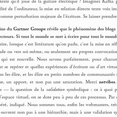
texte qu’il joue de la guitare électrique ? Imaginez Kafka 
dité de l’ordinateur, la mise en relation directe texte voix 
comme perturbation majeure de l’écriture. Se laisser prendre
aine du
Gartner Groupe
révèle que le phénomène des blogs 
ecteurs. Si tout le monde se met à écrire pour tout le monde
ire, lorsque c’est littérature qu’on parle, c’est la mise en r
onde ou vers soi-même, ou seulement ses propres convocation
 qui est nouvelle. Nous savons parfaitement, pour chacun
se repérer et quelles expériences d’écriture ou d’art virtue
 les élire, et les élire en petits nombres de communautés sa
e, un apport, et non pas une saturation. Merci
netvibes
ques — la question de la
validation
symbolique : ce à quoi pro
’espace virtuel, on se dote peu à peu de ces processus. Par
epéré, indiqué. Nous sommes tous, enfin les webmasters, très 
 ouvrent non pas à une hiérarchie, mais à une validation sy