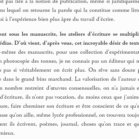
st pas liée à la notion de publication, même si juridiqueme
 lequel on retourne la parole qui la constitue comme littérat
oi à l’expérience bien plus âpre du travail d’écrire.
nt sous les manuscrits, les ateliers d’écriture se multipli
édias. D’où vient, d’après vous, cet incroyable désir de text
oi-même des manuscrits, pour une collection d’expérimenta
en photocopie des tonnes, je ne connais pas un éditeur qui n
ais pas si véritablement on écrit plus. On rêve sans doute 
e dans le grand bins marchand. La valorisation de l’auteur 
 nombre restreint d’œuvres consensuelles, on n’a jamais e
d’écriture, ils n’ont pas vocation, du moins ceux que j’ani
ature, faire cheminer son écriture et être conscient de ce qu
asse qu’on aille, même lycée professionnel, on trouvera toujo
ent ils écrivent, poèmes, journal, choses qu’on trace et 
 mieux.