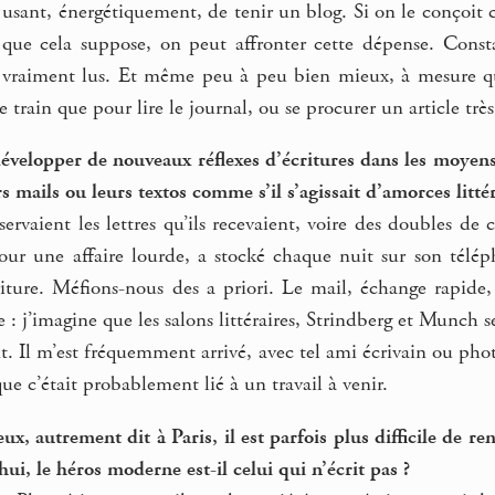
st usant, énergétiquement, de tenir un blog. Si on le conço
on que cela suppose, on peut affronter cette dépense. Const
t vraiment lus. Et même peu à peu bien mieux, à mesure qu’
e train que pour lire le journal, ou se procurer un article très
évelopper de nouveaux réflexes d’écritures dans les moye
s mails ou leurs textos comme s’il s’agissait d’amorces litté
ervaient les lettres qu’ils recevaient, voire des doubles d
pour une affaire lourde, a stocké chaque nuit sur son télé
criture. Méfions-nous des a priori. Le mail, échange rapide,
e : j’imagine que les salons littéraires, Strindberg et Munch se
nt. Il m’est fréquemment arrivé, avec tel ami écrivain ou ph
ue c’était probablement lié à un travail à venir.
ux, autrement dit à Paris, il est parfois plus difficile de 
hui, le héros moderne est-il celui qui n’écrit pas ?