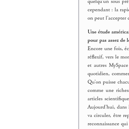
quelqu’un sous pré
cependant : la rapi
on peut l’accepter 
Une étude améric
pour pas assez de l
Encore une fois, écr
réflexif, vers le m
et autres MySpace
quotidien, comment 
Qu’on puisse chacun
comme une richess
articles scientifi
Aujourd’hui, dans l
va circuler, être r
reconnaissance qui