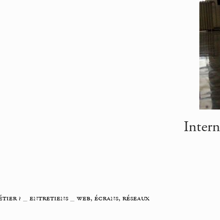
Intern
étier ?
_
entretiens
_
web, écrans, réseaux