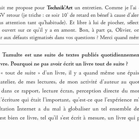
uit me propose pour
Technik’Art
un entretien. Comme je l’ai
 retour (je triche : ce soir 10’ de retard en bénef à cause d’al
s attention tant qu’habitude). Et libre à lui de piocher, sélect
 ouvert sur ce qu’il y a en amont. Bon, à part ça, Olivier, 
ur aux défauts stigmatisés dans vos questions ? Merci quand mêm
e Tumulte est une suite de textes publiés quotidiennement
ivre. Pourquoi ne pas avoir écrit un livre tout de suite ?
 « tout de suite » d’un livre, il y a quand même une épaiss
telier, de mes lectures, de mon activité d’auteur au quo
e dans ce rapport, lecture écran, perception directe du mon
’écriture qui était l’important, qu’est-ce que l’expérience m
ltation Internet a du mal à globaliser un tel ensemble de 
est bien ce livre, tel qu’il s’est écrit à mesure, un livre qui