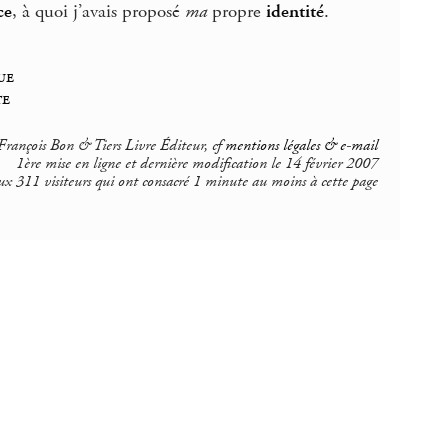
ce
, à quoi j’avais proposé
ma
propre
identité
.
ue
te
rançois Bon & Tiers Livre Éditeur, cf
mentions légales & e-mail
1ère mise en ligne et dernière modification le 14 février 2007
ux 311 visiteurs qui ont consacré 1 minute au moins à cette page