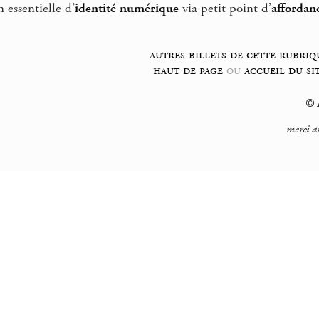
 essentielle d’
identité numérique
via petit point d’
affordan
autres billets de cette rubriq
haut de page
ou
accueil du si
© F
merci a