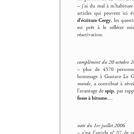
–
j’ai du mal à m’habituer 
articles qui peuvent ici 
d’écriture Cergy
, les quest
est prêt à le refléter mi
réactivation.
complément du 20 octobre 
–
plus de 4570 personnes
hommage à Gustave Le Gr
monde
, a contribué à réve
l’avantage de
spip
, par rapp
fosse à bitume
....
note du 1er juillet 2006
–
c’est l’article n° 87 de 