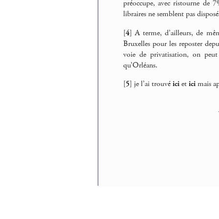
préoccupe, avec ristourne de 
libraires ne semblent pas dispos
[
4
]
A terme, d’ailleurs, de mêm
Bruxelles pour les reposter depu
voie de privatisation, on peu
qu’Orléans.
[
5
]
je l’ai trouvé
ici
et
ici
mais ap