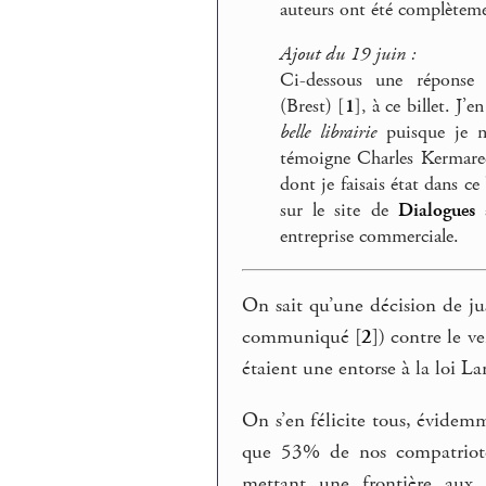
auteurs ont été complètemen
Ajout du 19 juin :
Ci-dessous une réponse 
(Brest)
[
1
]
, à ce billet. J
belle librairie
puisque je n
témoigne Charles Kermarec
dont je faisais état dans ce
sur le site de
Dialogues
à
entreprise commerciale.
On sait qu’une décision de jus
communiqué
[
2
]
) contre le v
étaient une entorse à la loi La
On s’en félicite tous, évidem
que 53% de nos compatriotes
mettant une frontière aux 