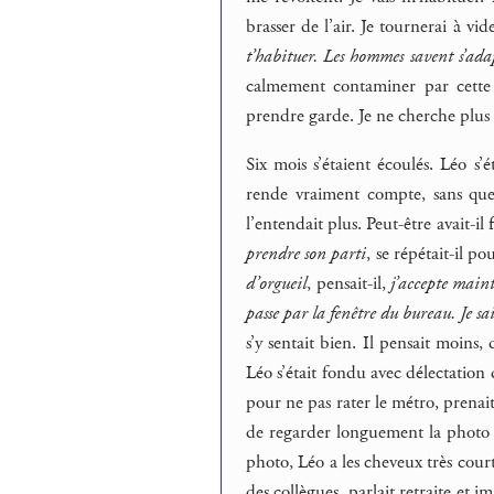
brasser de l’air. Je tournerai à vi
t’habituer. Les hommes savent s’ada
calmement contaminer par cette s
prendre garde. Je ne cherche plus 
Six mois s’étaient écoulés. Léo s’
rende vraiment compte, sans que c
l’entendait plus. Peut-être avait-i
prendre son parti
, se répétait-il po
d’orgueil
, pensait-il,
j’accepte mainte
passe par la fenêtre du bureau. Je sa
s’y sentait bien. Il pensait moins, 
Léo s’était fondu avec délectation 
pour ne pas rater le métro, prenait
de regarder longuement la photo de
photo, Léo a les cheveux très courts
des collègues, parlait retraite et i