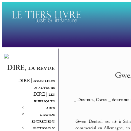
DIRE, la revue
Gwen
DIRE | sommaires
& auteurs
DIRE | les
_
Denieul, Gwen
_
écriture 
rubriques
arts
grands
entretiens
Gwen Denieul est né à Saint-
fictions &
commercial en Allemagne, en 