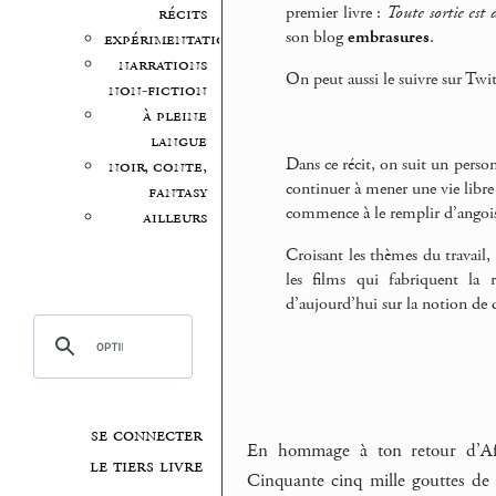
premier livre :
Toute sortie est 
récits
son blog
embrasures
.
expérimentation
narrations
On peut aussi le suivre sur Twit
non-fiction
à pleine
langue
Dans ce récit, on suit un perso
noir, conte,
continuer à mener une vie libre 
fantasy
commence à le remplir d’angoisse.
ailleurs
Croisant les thèmes du travail, d
les films qui fabriquent la 
d’aujourd’hui sur la notion de 
se connecter
En hommage à ton retour d’Afriq
le tiers livre
Cinquante cinq mille gouttes de pl