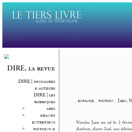
DIRE, la revue
DIRE | sommaires
& auteurs
DIRE | les
_
enfance
_
fiction
_
Jaen, 
rubriques
arts
grands
entretiens
Nicolas Jaen est né le 2 févr
fictions &
Andreas
,
Autre Sud
, aux éditi