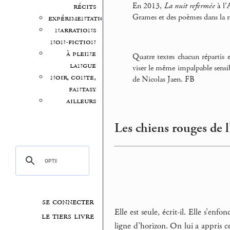
En 2013,
La nuit refermée
à l’
récits
Grames et des poèmes dans la 
expérimentation
narrations
non-fiction
à pleine
Quatre textes chacun répartis
langue
viser le même impalpable sensibl
noir, conte,
de Nicolas Jaen. FB
fantasy
ailleurs
Les chiens rouges de l
se connecter
Elle est seule, écrit-il. Elle s’enf
le tiers livre
ligne d’horizon. On lui a appris cel