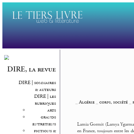
DIRE, la revue
DIRE | sommaires
& auteurs
DIRE | les
_
Algérie
_
corps, société
_
rubriques
arts
grands
entretiens
Lamia Gormit (Lamya Ygarmaten
fictions &
en France, toujours entre les d