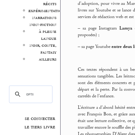
d’adoption, pour vivre au Maro
récits
livres sur Youtube et se lance d
expérimentation
services de rédaction web et est
narrations
non-fiction
–
sa page Instagram
Lamya e
à pleine
proposées) ;
langue
noir, conte,
–
sa page Youtube
entre deux l
fantasy
ailleurs
Ces textes répondent à un bes
sensations tangibles. Les leitmo
sont des éléments concrets et 
départ et la perte. Par la convo
carrelés de l’enfance.
L’écriture a d’abord hésité entr
avec François Bon, et grâce aux
se connecter
était une lecture collective, ce
le tiers livre
travailler encore le souffle des 
Les photographies D’Alger dat