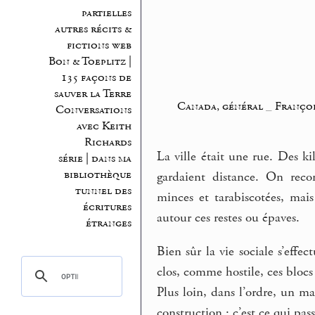
partielles
autres récits &
fictions web
Bon & Toeplitz |
135 façons de
sauver la Terre
Canada, général
_
Françoi
Conversations
avec Keith
Richards
La ville était une rue. Des k
série | dans ma
bibliothèque
gardaient distance. On recon
tunnel des
minces et tarabiscotées, mai
écritures
autour ces restes ou épaves.
étranges
Bien sûr la vie sociale s’effe
clos, comme hostile, ces blocs 
Plus loin, dans l’ordre, un ma
construction : c’est ce qui pass