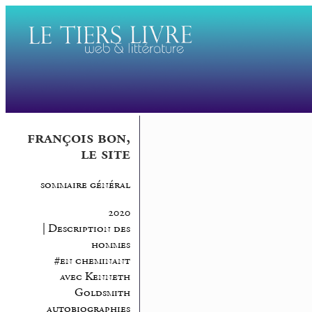
françois bon,
le site
sommaire général
2020
| Description des
hommes
#en cheminant
avec Kenneth
Goldsmith
autobiographies