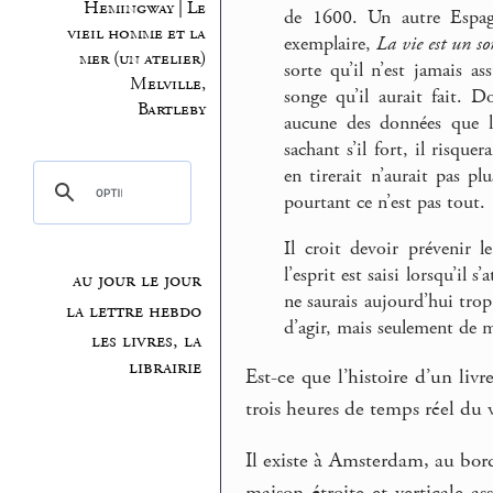
Hemingway | Le
de 1600. Un autre Espag
vieil homme et la
exemplaire,
La vie est un so
mer (un atelier)
sorte qu’il n’est jamais 
Melville,
songe qu’il aurait fait. 
Bartleby
aucune des données que lu
sachant s’il fort, il risque
en tirerait n’aurait pas p
pourtant ce n’est pas tout.
Il croit devoir prévenir l
l’esprit est saisi lorsqu’il 
au jour le jour
ne saurais aujourd’hui trop
la lettre hebdo
d’agir, mais seulement de m
les livres, la
librairie
Est-ce que l’histoire d’un livr
trois heures de temps réel du v
Il existe à Amsterdam, au bor