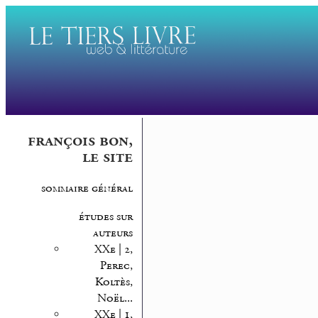
françois bon,
le site
sommaire général
études sur
auteurs
XXe | 2,
Perec,
Koltès,
Noël...
XXe | 1,