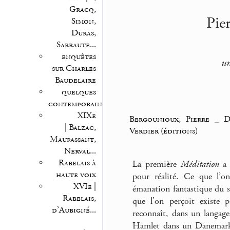
Gracq,
Pie
Simon,
Duras,
Sarraute...
enquêtes
un
sur Charles
Baudelaire
quelques
contemporains
XIXe
Bergounioux, Pierre
_
D
| Balzac,
Verdier (éditions)
Maupassant,
Nerval...
Rabelais à
La première
Méditation
a é
haute voix
pour réalité. Ce que l’on
XVIe |
émanation fantastique du so
Rabelais,
que l’on perçoit existe 
d’Aubigné...
reconnaît, dans un langage
Hamlet dans un Danema