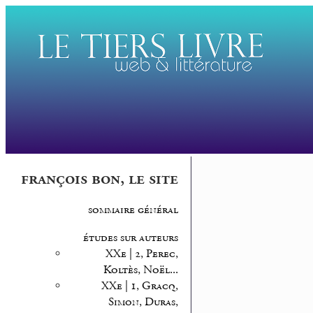
françois bon, le site
sommaire général
études sur auteurs
XXe | 2, Perec,
Koltès, Noël...
XXe | 1, Gracq,
Simon, Duras,