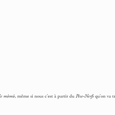
le mômô
, même si nous c’est à partir du
Pèse-Nerfs
qu’on va tr