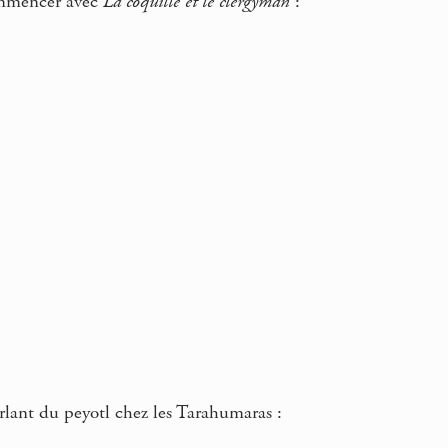
ommencer avec
La coquille et le clergyman
:
lant du peyotl chez les Tarahumaras :