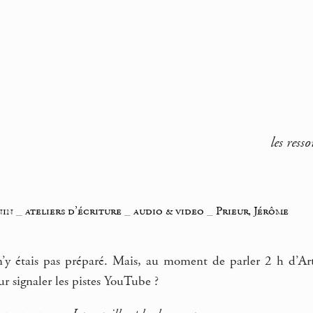
les ress
nin
_
ateliers d’écriture
_
audio & video
_
Prieur, Jérôme
 n’y étais pas préparé. Mais, au moment de parler 2 h d’Ar
 signaler les pistes YouTube ?