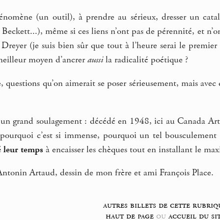
hénomène (un outil), à prendre au sérieux, dresser un cata
Beckett...), même si ces liens n’ont pas de pérennité, et n’ont
 Dreyer (je suis bien sûr que tout à l’heure serai le premier 
e meilleur moyen d’ancrer
aussi
la radicalité poétique ?
questions qu’on aimerait se poser sérieusement, mais avec q
n grand soulagement : décédé en 1948, ici au Canada Arta
 pourquoi c’est si immense, pourquoi un tel bousculement 
é leur temps
à encaisser les chèques tout en installant le ma
Antonin Artaud, dessin de mon frère et ami François Place.
autres billets de cette rubriq
haut de page
ou
accueil du si