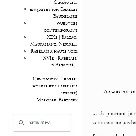
Sarraute...
enquêtes sur Charles
Baudelaire
quelques
contemporains
XIXe | Balzac,
Maupassant, Nerval...
Rabelais à haute voix
XVIe | Rabelais,
d’Aubigné...
Hemingway | Le vieil
homme et la mer (un
Artaud, Anto
atelier)
Melville, Bartleby
... Et pourtant je
comment ne pas leur