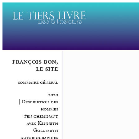
françois bon,
le site
sommaire général
2020
| Description des
hommes
#en cheminant
avec Kenneth
Goldsmith
autobiographies