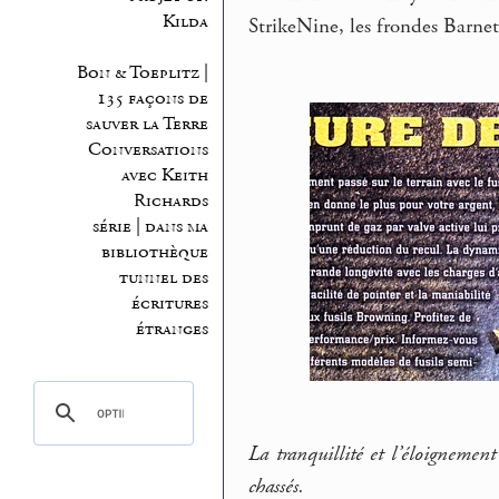
Kilda
StrikeNine, les frondes Barnet
Bon & Toeplitz |
135 façons de
sauver la Terre
Conversations
avec Keith
Richards
série | dans ma
bibliothèque
tunnel des
écritures
étranges
La tranquillité et l’éloignemen
chassés.