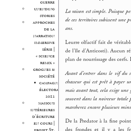
guerre
unending
La raison est simple. Puisque peu
stories
de ces territoires subissent une
approches
ans.
de la
narration
Leurre olfactif fait de véritab
immersive
série |
de l’île d’Anticosti). Aucun r
« science
plan de nourrissage des cerfs
remix »
grognes &
Avant d’entrer dans le vif du s
société
chasseur qui est prêt à payer u
campagne
électorale
mais avant tout, cela exige une
2012
souvent dans la noirceur totale 
maisons
marcherez encore plusieurs minu
intérieures
d’écriture
De la Predator à la fine poin
en cours |
des frondes et il y a les f
projet St.