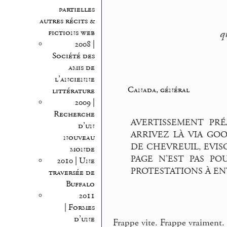
partielles
autres récits &
fictions web
q
2008 |
Société des
amis de
l’ancienne
Canada, général
littérature
2009 |
Recherche
AVERTISSEMENT PRÉ
d’un
ARRIVEZ LÀ VIA GO
nouveau
DE CHEVREUIL, EVIS
monde
PAGE N’EST PAS PO
2010 | Une
PROTESTATIONS À ENV
traversée de
Buffalo
2011
| Formes
d’une
Frappe vite. Frappe vraiment.