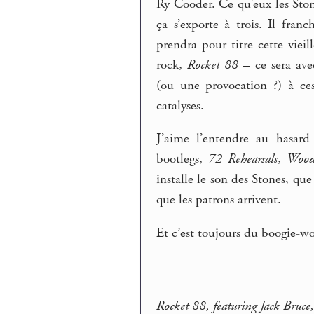
Ry Cooder. Ce qu’eux les Sto
ça s’exporte à trois. Il fran
prendra pour titre cette viei
rock,
Rocket 88
– ce sera ave
(ou une provocation ?) à ce
catalyses.
J’aime l’entendre au hasard
bootlegs,
72 Rehearsals
,
Wood
installe le son des Stones, q
que les patrons arrivent.
Et c’est toujours du boogie-wo
Rocket 88, featuring Jack Bruce,