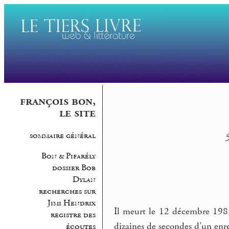
françois bon,
le site
sommaire général
5
Bon & Pifarély
dossier Bob
Dylan
recherches sur
Jimi Hendrix
Il meurt le 12 décembre 198
registre des
dizaines de secondes d’un enr
écoutes