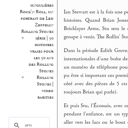
singulières
Ian Stewart est à la fois une 
Rock’n Roll, un
portrait de Led
histoires. Quand Brian Jone
Zeppelin
Bricklayer Arms, Stu sera le
Rolling Stones
groupe à venir, The Rollin’ St
série | 50
histoires
Dans la période Edith Grove, s
vraies pour
les 50 ans
internationales d’une boîte d
des Rolling
un numéro de téléphone pour 
Stones
pu être si important ces prem
Rolling
côté avec des pièces de 5 cts
Stones |
video
toujours Brian qui parle).
rarities
Et puis Stu, l’Écossais, avec
pendant l’enfance, est un ty
aller vers les lacs ou le bou