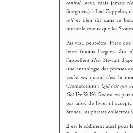
control room
, mais jamais n’
Stargroves) à Led Zeppelin, c’
roll
et bien sûr dans ce be
musicale mieux que les Stones
Pas vrai, peut-être. Parce qu
leurs (moins l’argent, Stu 
l’appellent
Heir
Stewart d’aprè
une anthologie des phrases qu
you’re on
, quand c’est le mo
Crematorium :
Qui c’est qui n
Get Yer Ya Ya’s Out
est en parti
pas laissé de livre, ni accept
Stones, les phrases collectées 
Il est le sédiment aussi pour 