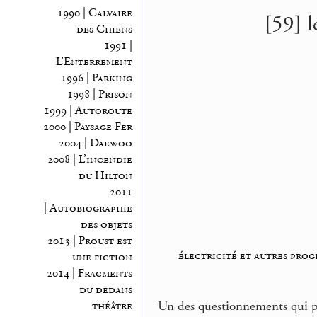
1990 | Calvaire
[59] 
des Chiens
1991 |
L’Enterrement
1996 | Parking
1998 | Prison
1999 | Autoroute
2000 | Paysage Fer
2004 | Daewoo
2008 | L’incendie
du Hilton
2011
| Autobiographie
des objets
2013 | Proust est
électricité et autres prog
une fiction
2014 | Fragments
du dedans
Un des questionnements qui p
théâtre