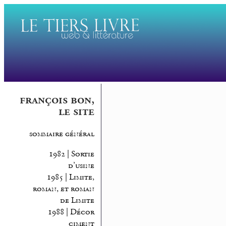
françois bon,
le site
sommaire général
1982 | Sortie
d’usine
1985 | Limite,
roman, et roman
de Limite
1988 | Décor
ciment