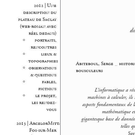
2012 | Une
description du
plateau de Saclay
(web-roman avec
du
réel dedans)
portraits,
rencontres
lieux &
topographies
Abiteboul, Serge
_
histor
observations
bousculeurs
& questions
fables,
fictions
L’informatique a révo
le projet,
machines à calculer, ils
les rendez-
aspects fondamentaux de la
vous
mathématique et 
gigantesque base de données 
2013 | ArcelorMittal
telles 
Fos-sur-Mer
Ser