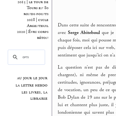
2015 | le tour de
Tours en 80
ronds-points
2018 | cycle
Dans cette suite de rencontres
Argenteuil
2020 | Évry corps
avec
Serge Abiteboul
que je 
béton
chaque fois, moi qui pousse m
puis déposer cela ici sur web, 
sentiment que jusqu’ici on n’a
La question n’est pas de di
chargent), ni même de pren
au jour le jour
certitudes, ignorances, préjug
la lettre hebdo
de vocation, un peu de ce qui
les livres, la
Bob Dylan de 19 ans sur le p
librairie
lui et chantent plus juste, i
londonienne qui savent plus 