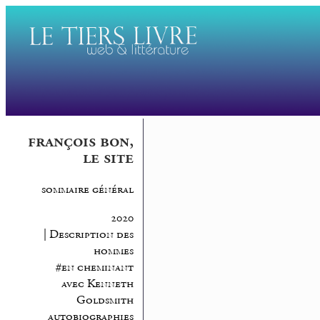
françois bon,
le site
sommaire général
2020
| Description des
hommes
#en cheminant
avec Kenneth
Goldsmith
autobiographies