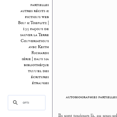
partielles
autres récits &
fictions web
Bon & Toeplitz |
135 façons de
sauver la Terre
Conversations
avec Keith
Richards
série | dans ma
bibliothèque
tunnel des
écritures
étranges
autobiographies partielles
Ils sont toujours là, au sous-s