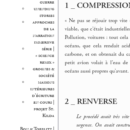
guerre
1 _ COMPRESSIO
unending
stories
« Ne pas se réjouir trop vite
approches
viable, que c’était industrielle
de la
narration
Pollution, voitures : tout cel
immersive
océans, que cela rendait acid
série |
carbone, et on obtenait du c
« science
remix »
petit avion volait à l’eau d
grognes &
océans aussi propres qu’avant.
société
maisons
intérieures
d’écriture
2 _ RENVERSE
en cours |
projet St.
Kilda
Le procédé avait très vit
urgence. On avait constru
Bon & Toeplitz |