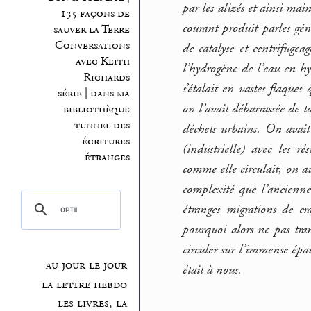
par les alizés et ainsi mai
135 façons de
courant produit parles géné
sauver la Terre
Conversations
de catalyse et centrifuge
avec Keith
l’hydrogène de l’eau en hyd
Richards
s’étalait en vastes flaques
série | dans ma
on l’avait débarrassée de t
bibliothèque
tunnel des
déchets urbains. On avait 
écritures
(industrielle) avec les r
étranges
comme elle circulait, on a
complexité que l’ancienne
étranges migrations de cr
pourquoi alors ne pas tra
circuler sur l’immense épa
au jour le jour
était à nous.
la lettre hebdo
les livres, la