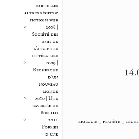
partielles
autres récits &
fictions web
2008 |
Société des
amis de
l’ancienne
littérature
2009 |
14.0
Recherche
d’un
nouveau
monde
2010 | Une
traversée de
Buffalo
2011
biologie
_
planète
_
tech
| Formes
d’une