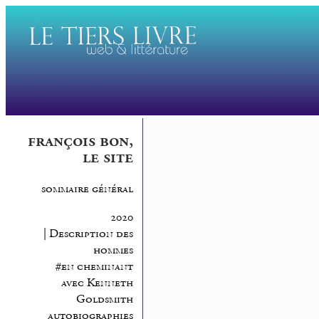
françois bon,
le site
sommaire général
2020
| Description des
hommes
#en cheminant
avec Kenneth
Goldsmith
autobiographies