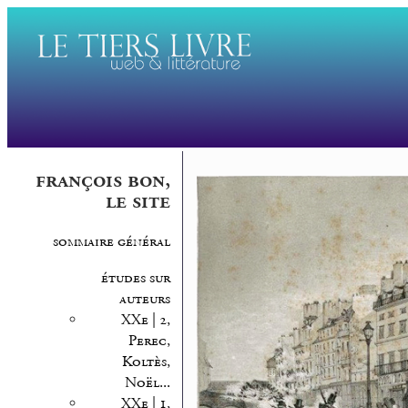
françois bon,
le site
sommaire général
études sur
auteurs
XXe | 2,
Perec,
Koltès,
Noël...
XXe | 1,