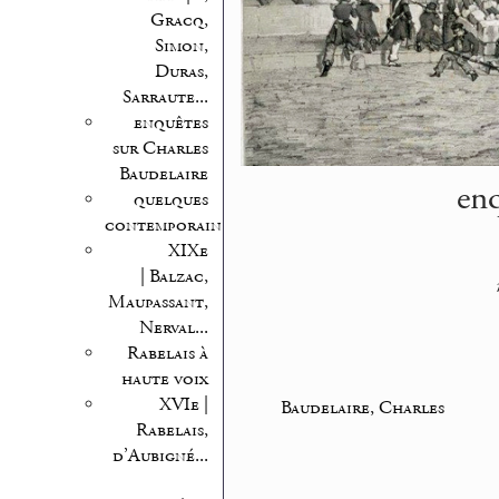
Gracq,
Simon,
Duras,
Sarraute...
enquêtes
sur Charles
Baudelaire
enq
quelques
contemporains
XIXe
| Balzac,
Maupassant,
Nerval...
Rabelais à
haute voix
XVIe |
Baudelaire, Charles
Rabelais,
d’Aubigné...