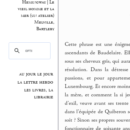
Hemingway | Le
vieil homme et la
mer (un atelier)
Melville,
Bartleby
Cette phrase est une énigme
ascendants de Baudelaire. Ell
sous ses cheveux gris, qui aur
résolution. Dans la détres
au jour le jour
passions, et pour appartem
la lettre hebdo
Luxembourg. Et encore moins i
les livres, la
la mère, et comment la si je
librairie
d’exil, veuve avant ses tren
dans l’équipée de Quiberon se
soit ? Sinon ses propres souve
fonctionnaire de soixante ans