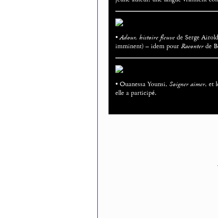
•
Adour, histoire fleuve
de Serge Airoldi
imminent) – idem pour
Raconter
de B
• Ouanessa Younsi,
Soigner aimer
, et 
elle a participé.