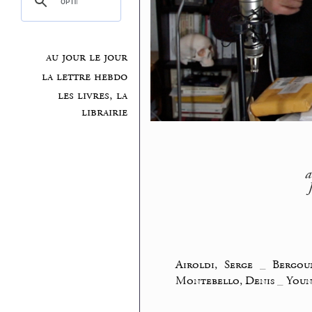
au jour le jour
la lettre hebdo
les livres, la
librairie
a
Airoldi, Serge
_
Bergou
Montebello, Denis
_
Youn