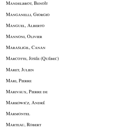
Mandelbrot, Benoît
Manganelli, Giorgio
Manguel, Alberto
Mannoni, Olivier
Marasligil, Canan
Marcotte, Josée (Québec)
Maret, Julien
Mari, Pierre
Marivaux, Pierre de
Markowicz, André
Marmontel
Marteau, Robert