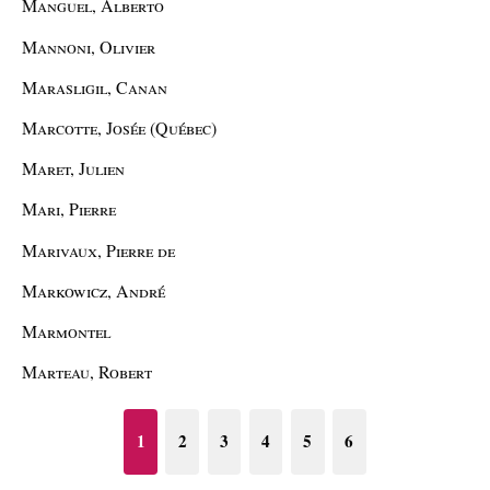
Manguel, Alberto
Mannoni, Olivier
Marasligil, Canan
Marcotte, Josée (Québec)
Maret, Julien
Mari, Pierre
Marivaux, Pierre de
Markowicz, André
Marmontel
Marteau, Robert
1
2
3
4
5
6