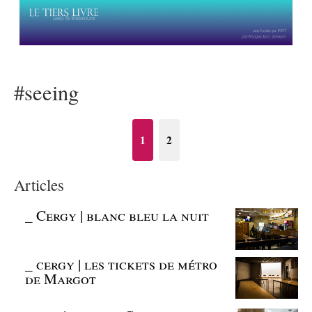
#seeing
1
2
Articles
_
Cergy | blanc bleu la nuit
_
cergy | les tickets de métro
de Margot