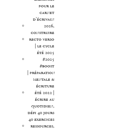
pour le
carnet
d’écrivain
2026,
construire
recto verso
| le cycle
été 2025
#2025
#boost
| préparation
mentale &
écriture
été 2022 |
écrire au
quotidien,
défi 40 jours
40 exercices
ressources,