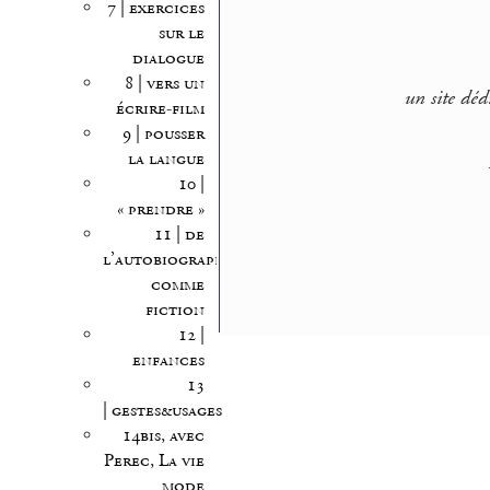
7 | exercices
sur le
dialogue
8 | vers un
un site déd
écrire-film
9 | pousser
la langue
10 |
« prendre »
11 | de
l’autobiographie
comme
fiction
12 |
enfances
13
| gestes&usages
14bis, avec
Perec, La vie
mode