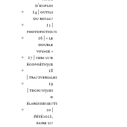
d’emploi
14 | outils
du roman
15 |
photofictions
16 | « le
double
voyage »
17 | vers une
écopoétique
18
| transversales
19
| techniques
&
élargissements
20 |
#été2021,
faire un