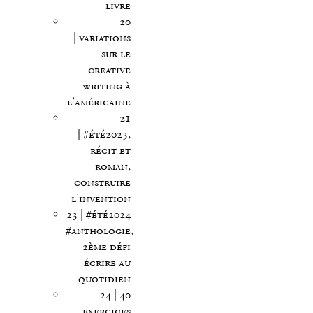
livre
20
| variations
sur le
creative
writing à
l’américaine
21
| #été2023,
récit et
roman,
construire
l’invention
23 | #été2024
#anthologie,
2ème défi
écrire au
quotidien
24 | 40
exercices