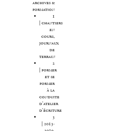
archives &
formation
1
| chantiers
en
cours,
journaux
de
terrain
2
| former
et se
former
à la
conduite
d’atelier
d’écriture
3
| 2013-
2019,