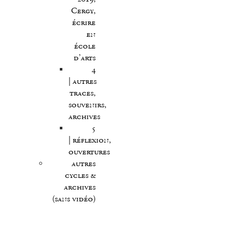
Cergy,
écrire
en
école
d’arts
4
| autres
traces,
souvenirs,
archives
5
| réflexion,
ouvertures
autres
cycles &
archives
(sans vidéo)