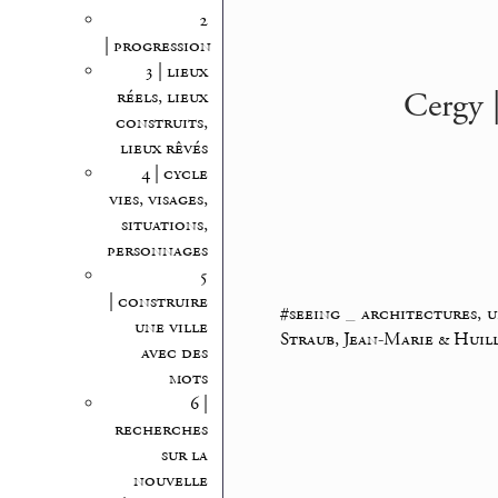
2
| progression
3 | lieux
Cergy 
réels, lieux
construits,
lieux rêvés
4 | cycle
vies, visages,
situations,
personnages
5
| construire
#seeing
_
architectures, 
une ville
Straub, Jean-Marie & Huil
avec des
mots
6 |
recherches
sur la
nouvelle