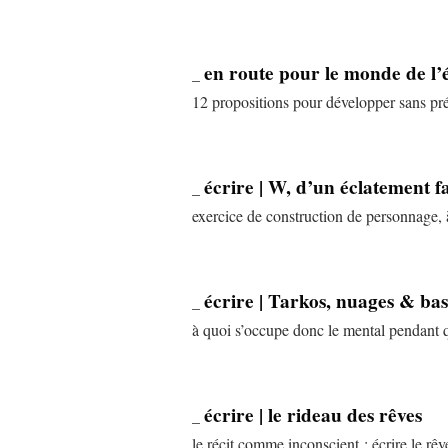
en route pour le monde de l’é
_
12 propositions pour développer sans pré
écrire | W, d’un éclatement f
_
exercice de construction de personnage, 
écrire | Tarkos, nuages & bas
_
à quoi s’occupe donc le mental pendant q
écrire | le rideau des rêves
_
le récit comme inconscient : écrire le rêv