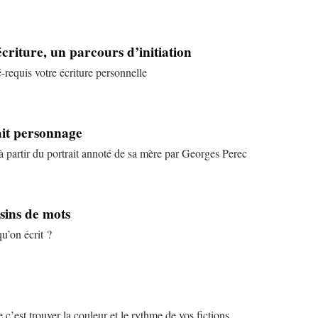
criture, un parcours d’initiation
-requis votre écriture personnelle
ait personnage
à partir du portrait annoté de sa mère par Georges Perec
sins de mots
u’on écrit ?
e c’est trouver la couleur et le rythme de vos fictions