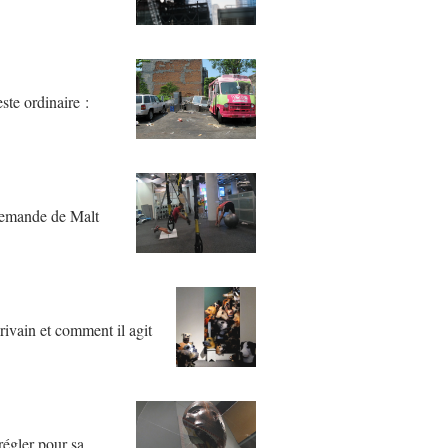
ste ordinaire :
e demande de Malt
rivain et comment il agit
régler pour sa