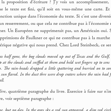
s la proposition d’écriture ? J’y vois un accomplissement,
que le texte est fini, qu’il soit en vous-même une carte. 
onction unique dans l’économie du texte. Si c’est une diversi
n resserrement, ou que cela ne contribue pas à l’économie nar
mer. Un Européen ne supprimerait pas, un Américain oui. So
pprimions de Faulkner ce qui ne contribue pas à la marche im
érique négative qui nous prend. Chez Lord Steinbeck, ce sera
 half gone, the bog clouds moved up out of Texas and the Gulf, 
up at the clouds and sniffed at them and held wet fingers up to sen
p. The rain-heads dropped a little spattering and hurried on to s
sun flared. In the dust thre were drop craters where the rain had f
ll.
lère
, quatrième paragraphe du livre. Exercice à faire sur n’
e, voir septième paragraphe :
 but no day. In the gray sky a red sun appeared, a dim red circle t