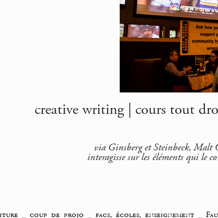
creative writing | cours tout dro
via Ginsberg et Steinbeck, Malt O
interagisse sur les éléments qui le c
iture
_
coup de projo
_
facs, écoles, enseignement
_
Fau