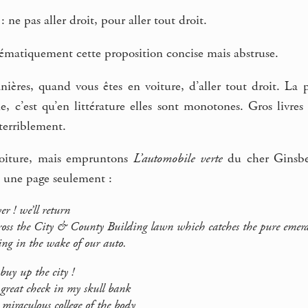
 ne pas aller droit, pour aller tout droit.
atiquement cette proposition concise mais abstruse.
anières, quand vous êtes en voiture, d’aller tout droit. La
e, c’est qu’en littérature elles sont monotones. Gros livre
terriblement.
oiture, mais empruntons
L’automobile verte
du cher Ginsbe
, une page seulement :
r ! we’ll return
s the City & County Building lawn which catches the pure emera
n the wake of our auto.
buy up the city !
eat check in my skull bank
raculous college of the body