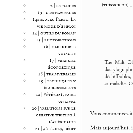
(théorie du)
12 | enfances
13 | gestes&usages
14bis, avec Perec, La
vie mode d’emploi
14 | outils du roman
15 | photofictions
16 | « le double
voyage »
17 | vers une
The Malt Olb
écopoétique
dactylographi
18 | transversales
déchiffrables
19 | techniques &
sa maladie. O
élargissements
20 | #été2021, faire
un livre
20 | variations sur le
Vous commencez à c
creative writing à
l’américaine
Mais aujourd’hui, il
21 | #été2023, récit