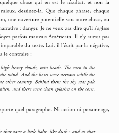
 quelque chose qui en est le résultat, et non la
Et mieux, dessinez-la. Que chaque phrase, chaque
on, une ouverture potentielle vers autre chose, ou
rative : danger. Je ne veux pas dire qu’il s’agisse
yez parfois mauvais Américain. Il n’y aurait pas
parable du texte. Lui, il l’écrit par la négative,
 le contraire :
high heavy clouds, rain-heads. The men in the
s the wind. And the hoses were nervous while the
ome other country. Behind them the sky was pale
allen, and there were clean splashes on the corn,
importe quel paragraphe. Ni action ni personnage,
hat gave a little light, like dusk ; and as that