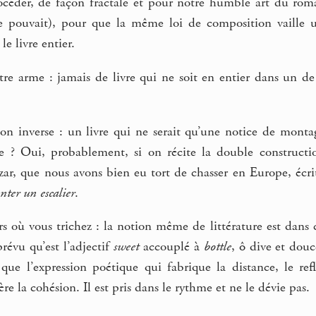
céder, de façon fractale et pour notre humble art du rom
 le pouvait), pour que la même loi de composition vaille
le livre entier.
tre arme : jamais de livre qui ne soit en entier dans un de
on inverse : un livre qui ne serait qu’une notice de montag
re ? Oui, probablement, si on récite la double construc
zar, que nous avons bien eu tort de chasser en Europe, écri
nter un escalier
.
rs où vous trichez : la notion même de littérature est dans
prévu qu’est l’adjectif
sweet
accouplé à
bottle
, ô dive et dou
 que l’expression poétique qui fabrique la distance, le re
e la cohésion. Il est pris dans le rythme et ne le dévie pas.