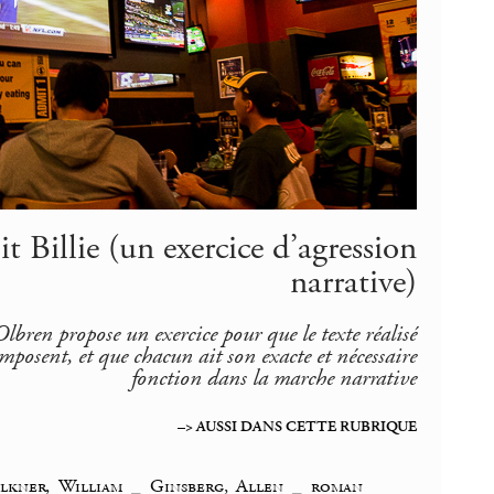
it Billie (un exercice d’agression
narrative)
lbren propose un exercice pour que le texte réalisé
omposent, et que chacun ait son exacte et nécessaire
fonction dans la marche narrative
–> AUSSI DANS CETTE RUBRIQUE
lkner, William
_
Ginsberg, Allen
_
roman