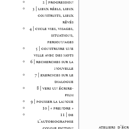
2 | progression
3 | lieux réels, lieux
construits, lieux
rêvés
4 | cycle vies, visages,
situations,
personnages
5 | construire une
ville avec des mots
6 | recherches sur la
nouvelle
7 | exercices sur le
dialogue
8 | vers un écrire-
film
9 | pousser la langue
10 | « prendre »
11 | de
l’autobiographie
ateliers d’écr
comme fiction