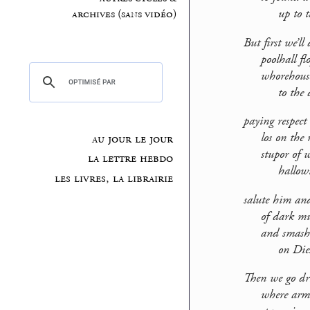
up to the b
archives (sans vidéo)
But first we’l
poolhall flop
whorehouse
to the dark
paying respect
los on the ra
au jour le jour
stupor of wi
la lettre hebdo
hallowing t
les livres, la librairie
salute him and
of dark musc
and smash th
on Diesels 
Then we go dr
where armies