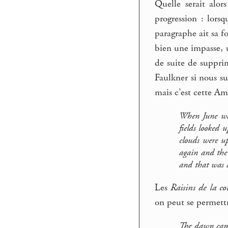
Quelle serait alor
progression : lors
paragraphe ait sa f
bien une impasse, u
de suite de suppri
Faulkner si nous su
mais c’est cette Am
When June was
fields looked 
clouds were u
again and the 
and that was a
Les
Raisins de la co
on peut se permettr
The dawn came,