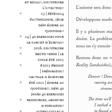
et roman, construire
L’axiome sera donc :
l’invention
23 | #été2024
Développons mathém
#anthologie, 2ème
défi écrire au
quotidien
Il y a plusieurs m
24 | 40 exercices pour
droite. Le problèm
le carnet d’écrivain
nous on s’y ennuie 
2026, construire
recto verso | le
Restons donc en v
cycle été 2025
Reality Sandwiches
)
#2025 #boost
| préparation
Denver ! Denve
mentale & écriture
roaring acros
été 2022 | écrire au
quotidien, défi 40
streaming i
jours 40 exercices
The time we’ll 
ressources, archives
I cashed a gr
& formation
to found a mi
autres cycles &