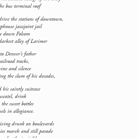
us terminal roof
l drive the stations of downtown,
house jazzjoint jail
 down Folsom
est alley of Larimer
 to Denver’s father
ilroad tracks,
ne and silence
he slum of his decades,
 his saintly suitcase
atel, drink
e sweet bottles
in allegiance.
iving drunk on boulevards
 march and still parade