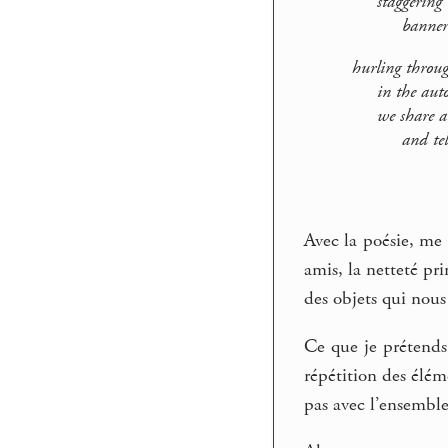
staggering un
banner of 
hurling throug
in the auto 
we share an a
and tell eac
Avec la poésie, me 
amis, la netteté pr
des objets qui nous
Ce que je prétends,
répétition des élém
pas avec l’ensemble