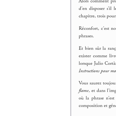
Alors comment pro
d’en disposer s’il
chapitre, trois pour 
Réconfort, c’est no
phrases.
Et bien sûr la ranç
exister comme liv
lorsque Julio Cortà
Instructions pour mo
Vous saurez toujou
flame
, et dans l’im
où la phrase n’est
composition et génèr