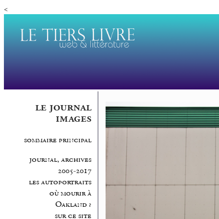
<
le journal
images
sommaire principal
journal, archives
2005-2017
les autoportraits
où mourir à
Oakland ?
sur ce site