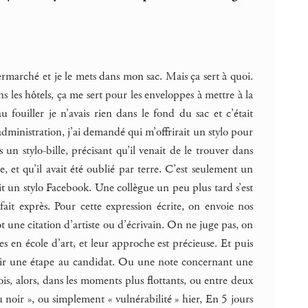
permarché et je le mets dans mon sac. Mais ça sert à quoi.
les hôtels, ça me sert pour les enveloppes à mettre à la
au fouiller je n’avais rien dans le fond du sac et c’était
 l’administration, j’ai demandé qui m’offrirait un stylo pour
un stylo-bille, précisant qu’il venait de le trouver dans
et qu’il avait été oublié par terre. C’est seulement un
it un stylo Facebook. Une collègue un peu plus tard s’est
ait exprès. Pour cette expression écrite, on envoie nos
t une citation d’artiste ou d’écrivain. On ne juge pas, on
s en école d’art, et leur approche est précieuse. Et puis
anchir une étape au candidat. Ou une note concernant une
is, alors, dans les moments plus flottants, ou entre deux
noir », ou simplement « vulnérabilité » hier, En 5 jours