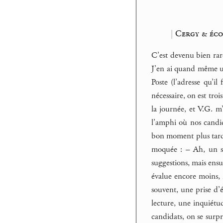
|
Cergy & éco
C’est devenu bien rare
J’en ai quand même un
Poste (l’adresse qu’il
nécessaire, on est troi
la journée, et V.G. m’
l’amphi où nos candid
bon moment plus tard, 
moquée : – Ah, un sty
suggestions, mais ensu
évalue encore moins, m
souvent, une prise d’
lecture, une inquiétud
candidats, on se surp