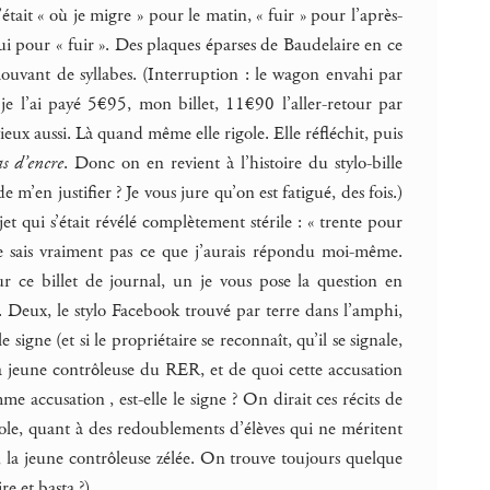
tait « où je migre » pour le matin, « fuir » pour l’après-
ui pour « fuir ». Des plaques éparses de Baudelaire en ce
uvant de syllabes. (Interruption : le wagon envahi par
e l’ai payé 5€95, mon billet, 11€90 l’aller-retour par
ieux aussi. Là quand même elle rigole. Elle réfléchit, puis
as d’encre
. Donc on en revient à l’histoire du stylo-bille
 m’en justifier ? Je vous jure qu’on est fatigué, des fois.)
jet qui s’était révélé complètement stérile : « trente pour
 ne sais vraiment pas ce que j’aurais répondu moi-même.
r ce billet de journal, un je vous pose la question en
i. Deux, le stylo Facebook trouvé par terre dans l’amphi,
signe (et si le propriétaire se reconnaît, qu’il se signale,
la jeune contrôleuse du RER, et de quoi cette accusation
e accusation , est-elle le signe ? On dirait ces récits de
cole, quant à des redoublements d’élèves qui ne méritent
, la jeune contrôleuse zélée. On trouve toujours quelque
re et basta ?).