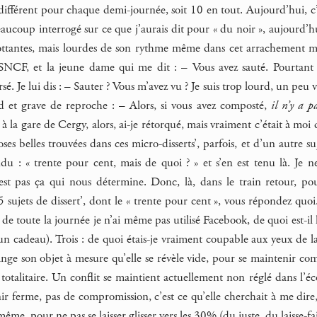
 différent pour chaque demi-journée, soit 10 en tout. Aujourd’hui, c’é
aucoup interrogé sur ce que j’aurais dit pour « du noir », aujourd’h
lottantes, mais lourdes de son rythme même dans cet arrachement mo
SNCF, et la jeune dame qui me dit : – Vous avez sauté. Pourtant j
. Je lui dis : – Sauter ? Vous m’avez vu ? Je suis trop lourd, un peu v
d et grave de reproche : – Alors, si vous avez composté,
il n’y a p
à la gare de Cergy, alors, ai-je rétorqué, mais vraiment c’était à moi de
oses belles trouvées dans ces micro-disserts’, parfois, et d’un autre su
du : « trente pour cent, mais de quoi ? » et s’en est tenu là. Je
st pas ça qui nous détermine. Donc, là, dans le train retour, pou
 sujets de dissert’, dont le « trente pour cent », vous répondez quo
e toute la journée je n’ai même pas utilisé Facebook, de quoi est-il le 
c un cadeau). Trois : de quoi étais-je vraiment coupable aux yeux de 
nge son objet à mesure qu’elle se révèle vide, pour se maintenir comm
 totalitaire. Un conflit se maintient actuellement non réglé dans l’é
nir ferme, pas de compromission, c’est ce qu’elle cherchait à me dire
même, pour ne pas se laisser glisser vers les 30% (du juste, du laisse-fai