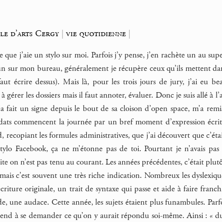
le d’arts Cergy
|
vie quotidienne
|
 que j’aie un stylo sur moi. Parfois j’y pense, j’en rachète un au su
 sur mon bureau, généralement je récupère ceux qu’ils mettent dans 
 faut écrire dessus). Mais là, pour les trois jours de jury, j’ai eu be
s à gérer les dossiers mais il faut annoter, évaluer. Donc je suis allé à
a fait un signe depuis le bout de sa cloison d’open space, m’a remis 
ats commencent la journée par un bref moment d’expression écrite, 
recopiant les formules administratives, que j’ai découvert que c’éta
lo Facebook, ça ne m’étonne pas de toi. Pourtant je n’avais pas f
ite on n’est pas tenu au courant. Les années précédentes, c’était plutô
ais c’est souvent une très riche indication. Nombreux les dyslexique
écriture originale, un trait de syntaxe qui passe et aide à faire fr
e, une audace. Cette année, les sujets étaient plus funambules. Parfo
rend à se demander ce qu’on y aurait répondu soi-même. Ainsi : « du 