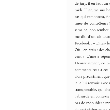
de jury, il en faut un
midi. Hier, me suis be
cas qui remontent, f
nuée de contrôleurs 
semaine, non remboursé
me dit, d’un air lour
Facebook : – Dites- le 
Où j’en étais : des ch
cent ». L’une a répon
Heureusement, ce n’e
commentaires : à ces 5
alors précisément que d
je le lui renvoie ave
transportable, qui cha
l’absurde en contexte
pas de redoubler : te
chose à réviser en soi-