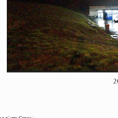
2
le d’arts Cergy
|