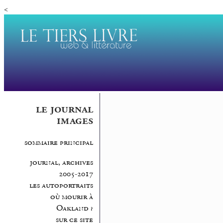
<
le journal
images
sommaire principal
journal, archives
2005-2017
les autoportraits
où mourir à
Oakland ?
sur ce site