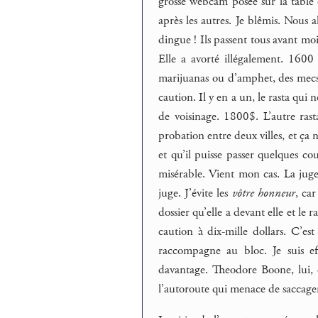
grosse webcam posée sur la table e
après les autres. Je blêmis. Nous
dingue ! Ils passent tous avant moi
Elle a avorté illégalement. 160
marijuanas ou d’amphet, des mecs
caution. Il y en a un, le rasta qui
de voisinage. 1800$. L’autre rast
probation entre deux villes, et ça n
et qu’il puisse passer quelques co
misérable. Vient mon cas. La juge,
juge. J’évite les
vôtre honneur
, ca
dossier qu’elle a devant elle et le 
caution à dix-mille dollars. C’e
raccompagne au bloc. Je suis ef
davantage. Theodore Boone, lui, 
l’autoroute qui menace de saccage