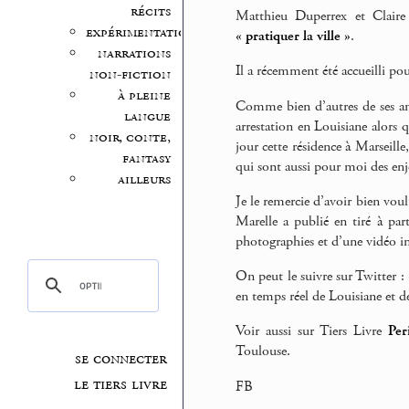
récits
Matthieu Duperrex et Claire 
expérimentation
« pratiquer la ville »
.
narrations
Il a récemment été accueilli p
non-fiction
à pleine
Comme bien d’autres de ses ami
langue
arrestation en Louisiane alors qu
noir, conte,
jour cette résidence à Marseill
fantasy
qui sont aussi pour moi des enje
ailleurs
Je le remercie d’avoir bien voul
Marelle a publié en tiré à pa
photographies et d’une vidéo in
On peut le suivre sur Twitter :
en temps réel de Louisiane et de
Voir aussi sur Tiers Livre
Per
Toulouse.
se connecter
le tiers livre
FB