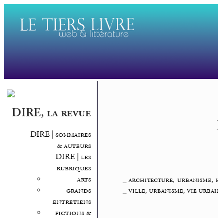
DIRE, la revue
DIRE | sommaires
& auteurs
DIRE | les
rubriques
arts
_
architecture, urbanisme, 
grands
_
ville, urbanisme, vie urbai
entretiens
fictions &