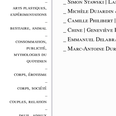
_
_ Simon Stawski | La
arts plastiques,
_ Michèle Dujardin 
expérimentations
_ Camille Philibert 
_
bestiaire, animal
_ Chine | Genevièv
_
_ Emmanuel Delabran
consommation,
publicité,
_ Marc-Antoine Dur
mythologies du
quotidien
_
corps, érotisme
_
corps, société
_
couples, relation
_
deuil, adieux