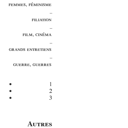
femmes, féminisme
_
filiation
_
film, cinéma
_
grands entretiens
_
guerre, guerres
1
2
3
Autres