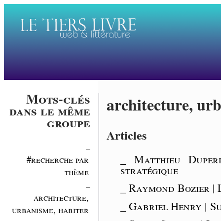
Mots-clés
architecture, ur
dans le même
groupe
Articles
_
_ Matthieu Duperr
#recherche par
stratégique
thème
_
_ Raymond Bozier | 
architecture,
_ Gabriel Henry | S
urbanisme, habiter