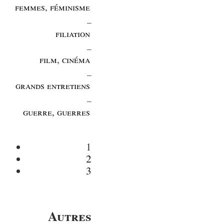
femmes, féminisme
_
filiation
_
film, cinéma
_
grands entretiens
_
guerre, guerres
1
2
3
Autres