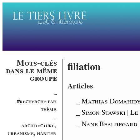
Mots-clés
filiation
dans le même
groupe
Articles
_
_ Mathias Domahidy 
#recherche par
thème
_ Simon Stawski | Le
_
_ Nane Beauregard |
architecture,
urbanisme, habiter