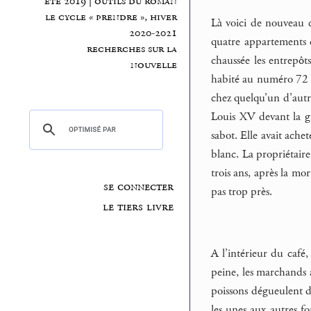
été 2019 | outils du roman
le cycle « prendre », hiver
Là voici de nouveau c
2020-2021
quatre appartements di
recherches sur la
chaussée les entrepôts
nouvelle
habité au numéro 72 p
chez quelqu’un d’autre
Louis XV devant la gr
sabot. Elle avait ache
blanc. La propriétaire
trois ans, après la mo
se connecter
pas trop près.
le tiers livre
A l’intérieur du café
peine, les marchands a
poissons dégueulent d
les unes aux autres f