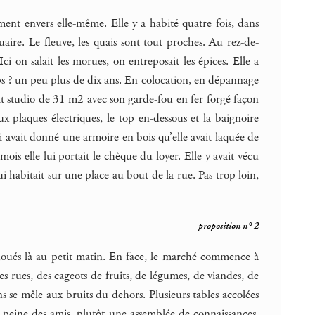
ment envers elle-même. Elle y a habité quatre fois, dans
uaire. Le fleuve, les quais sont tout proches. Au rez-de-
ci on salait les morues, on entreposait les épices. Elle a
s ? un peu plus de dix ans. En colocation, en dépannage
tit studio de 31 m2 avec son garde-fou en fer forgé façon
x plaques électriques, le top en-dessous et la baignoire
lui avait donné une armoire en bois qu’elle avait laquée de
mois elle lui portait le chèque du loyer. Elle y avait vécu
ui habitait sur une place au bout de la rue. Pas trop loin,
proposition n° 2
choués là au petit matin. En face, le marché commence à
s rues, des cageots de fruits, de légumes, de viandes, de
 se mêle aux bruits du dehors. Plusieurs tables accolées
 peine des amis, plutôt une assemblée de connaissances,