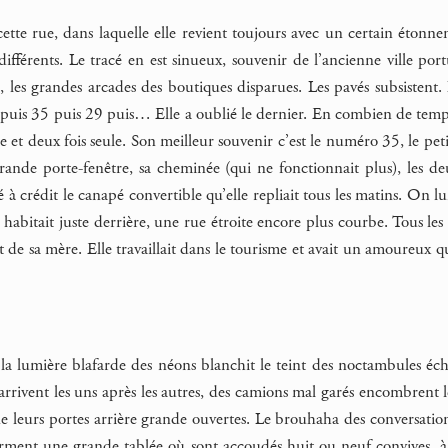
ette rue, dans laquelle elle revient toujours avec un certain étonne
fférents. Le tracé en est sinueux, souvenir de l’ancienne ville port
, les grandes arcades des boutiques disparues. Les pavés subsistent. I
uis 35 puis 29 puis… Elle a oublié le dernier. En combien de temp
 et deux fois seule. Son meilleur souvenir c’est le numéro 35, le pe
ande porte-fenêtre, sa cheminée (qui ne fonctionnait plus), les deu
té à crédit le canapé convertible qu’elle repliait tous les matins. On 
 habitait juste derrière, une rue étroite encore plus courbe. Tous les 
rt de sa mère. Elle travaillait dans le tourisme et avait un amoureux q
, la lumière blafarde des néons blanchit le teint des noctambules é
rrivent les uns après les autres, des camions mal garés encombrent le
e leurs portes arrière grande ouvertes. Le brouhaha des conversations
orment une grande tablée où sont accoudés huit ou neuf convives, à