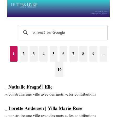
1
2
3
4
5
6
7
8
9
…
16
Nathalie Fragné | Elle
_
« construire une ville avec des mots », les contributions
Lorette Andersen | Villa Marie-Rose
_
« construire une ville avec des mots », les contributions