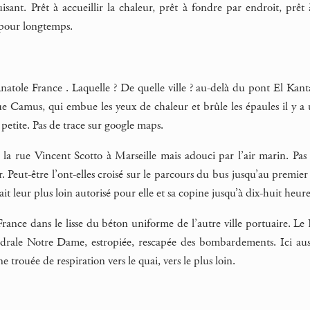
sant. Prêt à accueillir la chaleur, prêt à fondre par endroit, prêt 
s pour longtemps.
natole France . Laquelle ? De quelle ville ? au-delà du pont El K
e Camus, qui embue les yeux de chaleur et brûle les épaules il y a u
p petite. Pas de trace sur google maps.
a rue Vincent Scotto à Marseille mais adouci par l’air marin. Pas
r. Peut-être l’ont-elles croisé sur le parcours du bus jusqu’au premi
it leur plus loin autorisé pour elle et sa copine jusqu’à dix-huit heure
rance dans le lisse du béton uniforme de l’autre ville portuaire. Le 
drale Notre Dame, estropiée, rescapée des bombardements. Ici aussi
 trouée de respiration vers le quai, vers le plus loin.