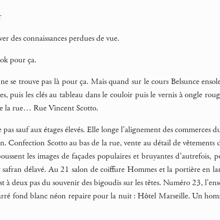
r
uver des connaissances perdues de vue.
ook pour ça.
ne se trouve pas là pour ça. Mais quand sur le cours Belsunce ensoleill
tes, puis les clés au tableau dans le couloir puis le vernis à ongle ro
 la rue… Rue Vincent Scotto.
 pas sauf aux étages élevés. Elle longe l’alignement des commerces du
n. Confection Scotto au bas de la rue, vente au détail de vêtements 
ussent les images de façades populaires et bruyantes d’autrefois, po
safran délavé. Au 21 salon de coiffure Hommes et la portière en lani
e est à deux pas du souvenir des bigoudis sur les têtes. Numéro 23, l’e
arré fond blanc néon repaire pour la nuit : Hôtel Marseille. Un homme