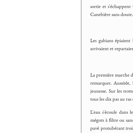
sortie et s’échappent
Canebière sans doute.
Les gabians épiaient 
arrivaient et repartaie
La première marche de 
remarquer. Aussitôt,
jeunesse. Sur les trot
tous les dix pas au ras
L’eau s’écoule dans l
mégots à filtre ou san
pavé protubérant trois