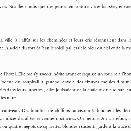
 vers Noailles tandis que des jeunes en voiture vitres baissées, env
la ville, à l’affût sur les cheminées et leurs cris résonnaient dans
nt. Au-delà du fort St Jean le soleil pailletait le bleu du ciel et de la 
l’hôtel. Elle ose s’y asseoir, hésite avant et esquisse un sourire à l’
 l’odeur du soupirail à gauche, envoie des effluves moisies d’hu
toirs dans leurs jupettes , elles jouissaient de la chaleur du sud sur
 des murs.
e caniveau. Des boudins de chiffons saucissonnés bloquent les dét
s, indices des allées et venues nocturnes. On nettoie. Au carrefour, 
 ou quatre mégots de cigarettes blondes résistent, gardent la trace d