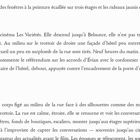
des fenêtres à la peinture écaillée sur trois étages et les rideaux jaun
cinéma Les Variétés. Elle descend jusqu’à Belsunce, elle n’est pas 
. Au milieu sur le trottoir de droite une façade d’hôtel peu entret
cueil un peu en surplomb de la rue sont tirés. Neuf heures du matin. 
mmente le référendum sur les accords d’Évian avec le cordonnier d
taire de l’hôtel, debout, appuyée contre l’encadrement de la porte d’e
n corps figé au milieu de la rue face à des silhouettes comme des m
ottoir. La rue est calme, étroite, elle se retourne et voit les conversa
enêtres, fonds de boutiques, escaliers, monter jusqu’aux étages supéri
à l’improviste de capter les conversations -– souvenirs jusqu’au 
teur des actualités avant le film. Les époques se télescopent, les s