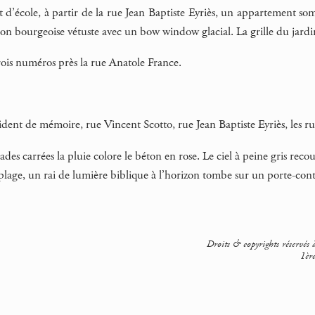
t d’école, à partir de la rue Jean Baptiste Eyriès, un appartement s
on bourgeoise vétuste avec un bow window glacial. La grille du jardi
trois numéros près la rue Anatole France.
e vident de mémoire, rue Vincent Scotto, rue Jean Baptiste Eyriès, les
des carrées la pluie colore le béton en rose. Le ciel à peine gris recou
plage, un rai de lumière biblique à l’horizon tombe sur un porte-contai
Droits & copyrights réservés à
1ère