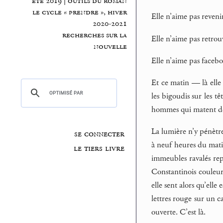
été 2019 | outils du roman
le cycle « prendre », hiver
Elle n’aime pas reveni
2020-2021
recherches sur la
Elle n’aime pas retro
nouvelle
Elle n’aime pas faceb
Et ce matin — là elle 
les bigoudis sur les tê
hommes qui matent de
La lumière n’y pénètre
se connecter
à neuf heures du mati
le tiers livre
immeubles ravalés repo
Constantinois couleur 
elle sent alors qu’ell
lettres rouge sur un c
ouverte. C’est là.