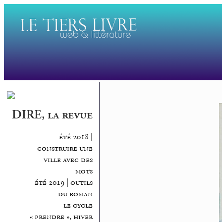
DIRE, la revue
été 2018 |
construire une
ville avec des
mots
été 2019 | outils
du roman
le cycle
« prendre », hiver