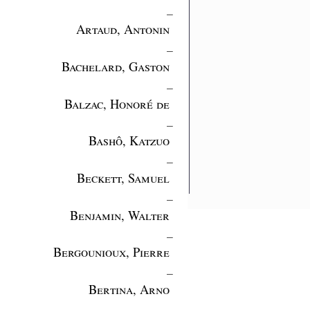
_
Artaud, Antonin
_
Bachelard, Gaston
_
Balzac, Honoré de
_
Bashô, Katzuo
_
Beckett, Samuel
_
Benjamin, Walter
_
Bergounioux, Pierre
_
Bertina, Arno
_