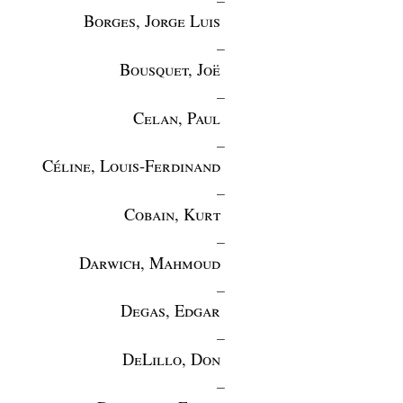
Borges, Jorge Luis
_
Bousquet, Joë
_
Celan, Paul
_
Céline, Louis-Ferdinand
_
Cobain, Kurt
_
Darwich, Mahmoud
_
Degas, Edgar
_
DeLillo, Don
_