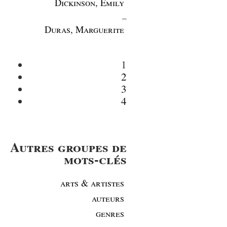
Dickinson, Emily
_
Duras, Marguerite
1
2
3
4
Autres groupes de
mots-clés
arts & artistes
auteurs
genres