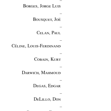
Borges, Jorge Luis
_
Bousquet, Joë
_
Celan, Paul
_
Céline, Louis-Ferdinand
_
Cobain, Kurt
_
Darwich, Mahmoud
_
Degas, Edgar
_
DeLillo, Don
_