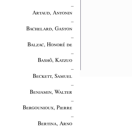
_
Artaud, Antonin
_
Bachelard, Gaston
_
Balzac, Honoré de
_
Bashô, Katzuo
_
Beckett, Samuel
_
Benjamin, Walter
_
Bergounioux, Pierre
_
Bertina, Arno
_