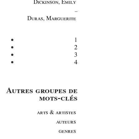
Dickinson, Emily
_
Duras, Marguerite
1
2
3
4
Autres groupes de
mots-clés
arts & artistes
auteurs
genres