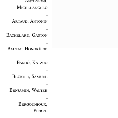
Antonioni,
Michelangelo
_
Artaud, Antonin
_
Bachelard, Gaston
_
Balzac, Honoré de
_
Bashô, Katzuo
_
Beckett, Samuel
_
Benjamin, Walter
_
Bergounioux,
Pierre
_