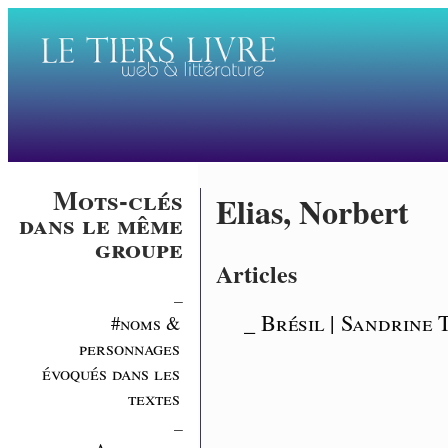
Mots-clés
Elias, Norbert
dans le même
groupe
Articles
_
_ Brésil | Sandrine 
#noms &
personnages
évoqués dans les
textes
_