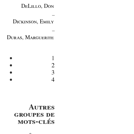
DeLillo, Don
_
Dickinson, Emily
_
Duras, Marguerite
1
2
3
4
Autres
groupes de
mots-clés