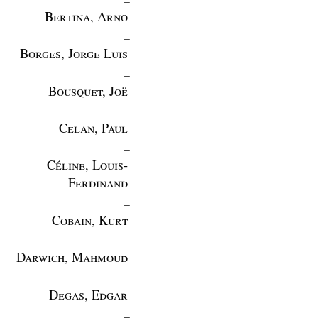
Bertina, Arno
_
Borges, Jorge Luis
_
Bousquet, Joë
_
Celan, Paul
_
Céline, Louis-
Ferdinand
_
Cobain, Kurt
_
Darwich, Mahmoud
_
Degas, Edgar
_