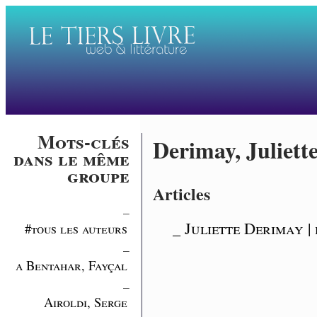
Mots-clés
Derimay, Juliett
dans le même
groupe
Articles
_
_ Juliette Derimay |
#tous les auteurs
_
a Bentahar, Fayçal
_
Airoldi, Serge