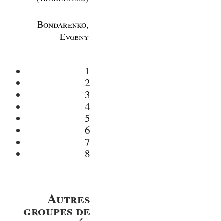
_
Bondarenko,
Evgeny
1
2
3
4
5
6
7
8
Autres
groupes de