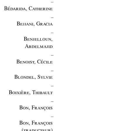
Bédarida, Catherine
_
Bejjani, Gracia
_
Benjelloun,
Abdelmajid
_
Benoist, Cécile
_
Blondel, Sylvie
_
Boixière, Thibault
_
Bon, François
_
Bon, François
(traducteur)