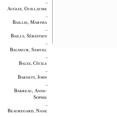
_
Augias, Guillaume
_
Baillie, Martha
_
Bailly, Sébastien
_
Balmeur, Samuel
_
Baltz, Cécile
_
Barnett, John
_
Barreau, Anne-
Sophie
_
Beauregard, Nane
_