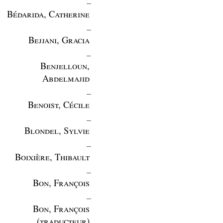
Bédarida, Catherine
_
Bejjani, Gracia
_
Benjelloun,
Abdelmajid
_
Benoist, Cécile
_
Blondel, Sylvie
_
Boixière, Thibault
_
Bon, François
_
Bon, François
(traducteur)