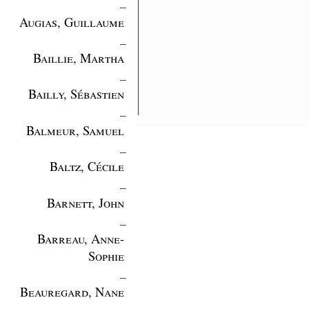
_
Augias, Guillaume
_
Baillie, Martha
_
Bailly, Sébastien
_
Balmeur, Samuel
_
Baltz, Cécile
_
Barnett, John
_
Barreau, Anne-
Sophie
_
Beauregard, Nane
_