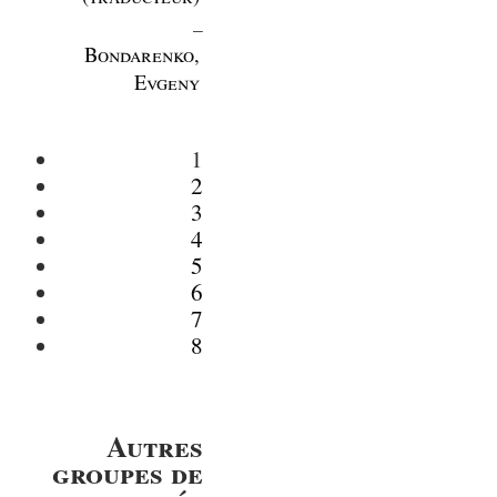
_
Bondarenko,
Evgeny
1
2
3
4
5
6
7
8
Autres
groupes de